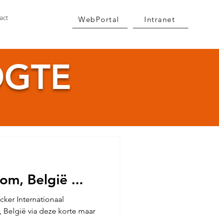
act
WebPortal
Intranet
OGTE
m, België ...
ker Internationaal
, België via deze korte maar