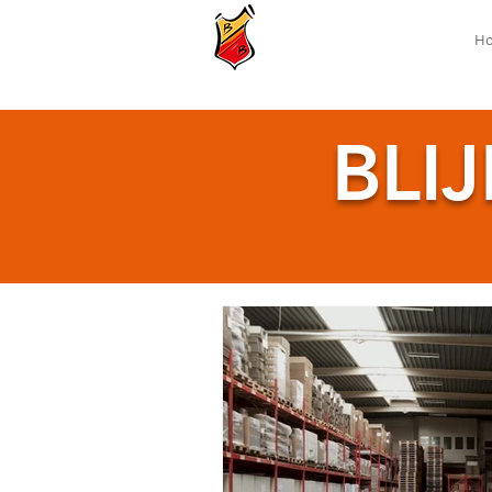
Ben Becker
Internationaal
H
Transportbedrijf
BLI