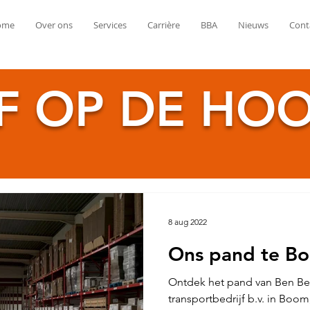
ome
Over ons
Services
Carrière
BBA
Nieuws
Cont
JF OP DE HO
8 aug 2022
Ons pand te Boo
Ontdek het pand van Ben Bec
transportbedrijf b.v. in Boom