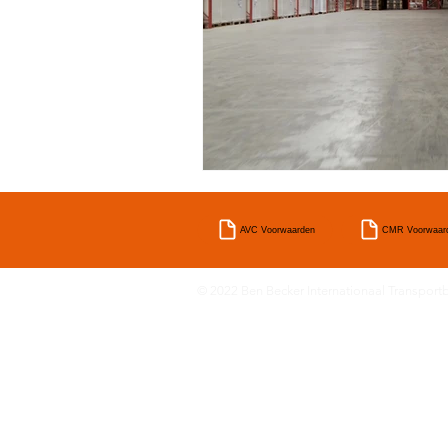
AVC Voorwaarden
CMR Voorwaar
© 2022 Ben Becker Internationaal Transportbe