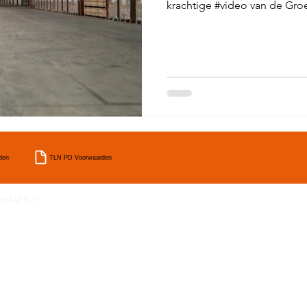
krachtige #video van de Groe
den
TLN PD Voorwaarden
drijf B.V.